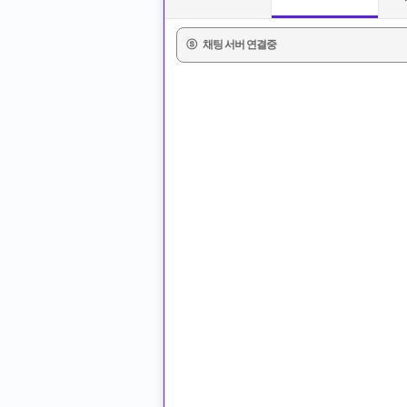
ⓢ
채팅 서버 연결중