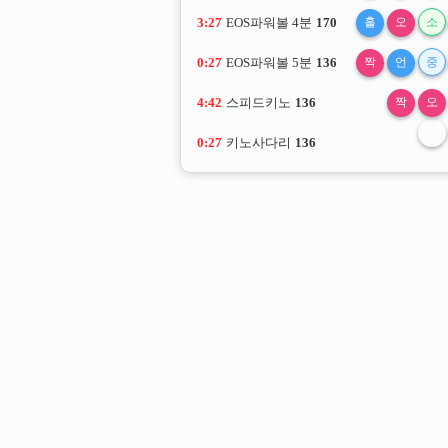
3:26
EOS파워볼 4분
170
홀
오
소
0:26
EOS파워볼 5분
136
짝
언
중
4:41
스피드키노
136
짝
오
0:26
키노사다리
136