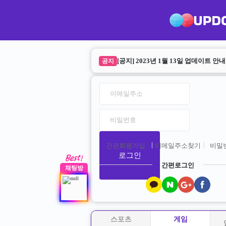
업다운 리뉴얼 안내
공지
[공지] 2023년 1월 13일 업데이트 안내
공지
간편회원가입
이메일주소찾기
비밀
로그인
간편로그인
채팅방
스포츠
게임