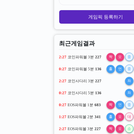
게임픽 등록하기
최근게임결과
2:26
코인파워볼 3분
227
짝
오
중
0:26
코인파워볼 5분
136
홀
언
중
2:26
코인사다리 3분
227
좌
0:26
코인사다리 5분
136
좌
0:26
EOS파워볼 1분
683
짝
언
중
1:26
EOS파워볼 2분
341
홀
오
대
2:26
EOS파워볼 3분
227
짝
오
소