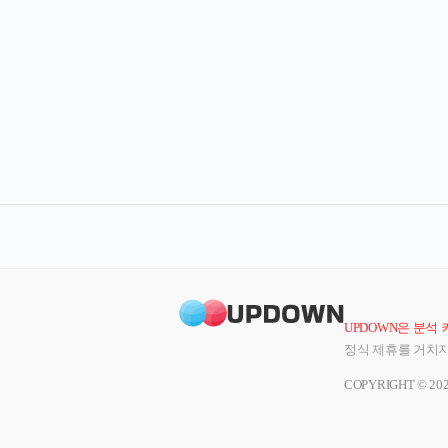
UPDOWN은 분석
정식 제휴를 거치지
COPYRIGHT © 20