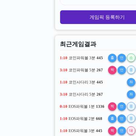
게임픽 등록하기
최근게임결과
1:09
코인파워볼 3분
445
홀
언
소
3:09
코인파워볼 5분
267
짝
언
중
1:09
코인사다리 3분
445
좌
3:09
코인사다리 5분
267
좌
0:09
EOS파워볼 1분
1336
짝
언
중
1:09
EOS파워볼 2분
668
홀
언
중
1:09
EOS파워볼 3분
445
짝
언
대