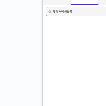
ⓢ
채팅 서버 연결중