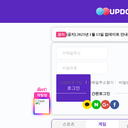
업다운 리뉴얼 안내
공지
[공지] 2023년 1월 13일 업데이트 안내
공지
간편회원가입
이메일주소찾기
비밀
로그인
간편로그인
채팅방
스포츠
게임