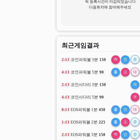
픽 등록시간이 마감되었습니다
다음회차에 참여해주세요
게임픽 등록하기
최근게임결과
2:12
코인파워볼 3분
150
짝
언
중
4:12
코인파워볼 5분
90
홀
오
대
2:12
코인사다리 3분
150
좌
4:12
코인사다리 5분
90
우
0:12
EOS파워볼 1분
450
홀
언
대
1:12
EOS파워볼 2분
225
홀
오
중
2:12
EOS파워볼 3분
150
짝
언
중