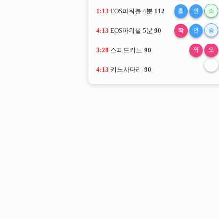
1:12
EOS파워볼 4분
112
홀
언
소
4:12
EOS파워볼 5분
90
짝
언
중
3:27
스피드키노
90
짝
오
4:12
키노사다리
90