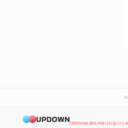
이
UPDOWN은 분석 커뮤니티 입니다. 