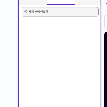
ⓢ
채팅 서버 연결중