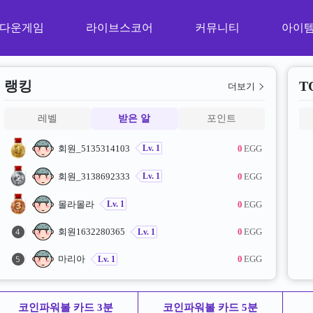
다운게임
라이브스코어
커뮤니티
아이
랭킹
T
더보기
레벨
받은 알
포인트
회원_5135314103
0
EGG
Lv. 1
회원_3138692333
0
EGG
Lv. 1
몰라몰라
0
EGG
Lv. 1
회원1632280365
0
EGG
Lv. 1
마리아
0
EGG
Lv. 1