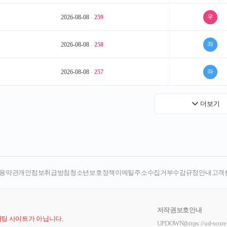
용약관
개인정보취급방침
청소년보호정책
이메일주소수집거부
수감규정안내
고객
저작권보호안내
배팅 사이트가 아닙니다.
UPDOWN(https://u