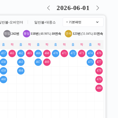
2026-06-01
일반볼-오버언더
일반볼-대중소
꺾임
퐁당
연속
242번
|
118번
(48.96%)
10연속
|
123번
(51.04%)
11연속
457
461
462
465
466
468
470
471
472
473
474
476
458
463
467
469
475
477
459
464
478
460
479
480