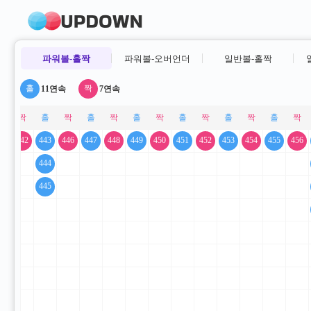
파워볼-홀짝
파워볼-오버언더
일반볼-홀짝
11연속
7연속
41
442
443
446
447
448
449
450
451
452
453
454
455
456
444
445