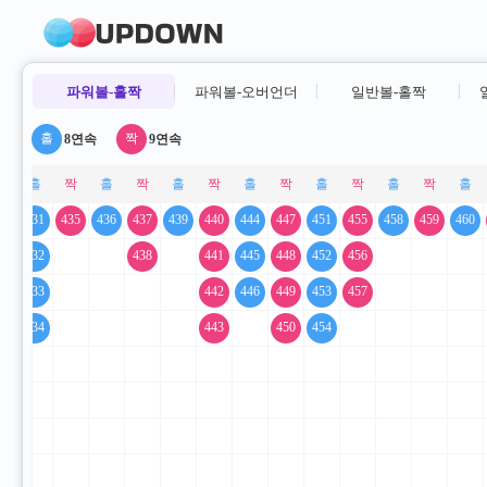
파워볼-홀짝
파워볼-오버언더
일반볼-홀짝
8연속
9연속
29
431
435
436
437
439
440
444
447
451
455
458
459
460
30
432
438
441
445
448
452
456
433
442
446
449
453
457
434
443
450
454