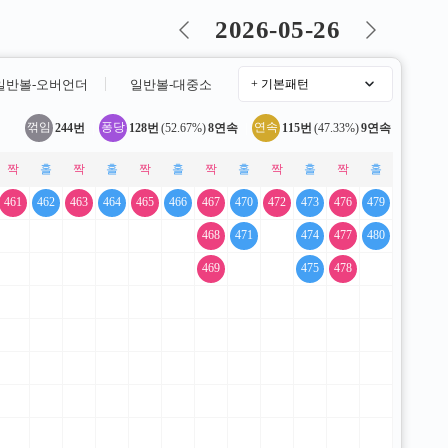
2026-05-26
일반볼-오버언더
일반볼-대중소
꺾임
퐁당
연속
244번
|
128번
(52.67%)
8연속
|
115번
(47.33%)
9연속
461
462
463
464
465
466
467
470
472
473
476
479
468
471
474
477
480
469
475
478