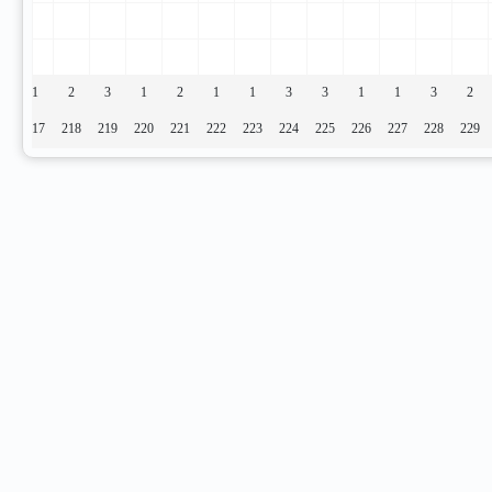
1
1
2
3
1
2
1
1
3
3
1
1
3
2
16
217
218
219
220
221
222
223
224
225
226
227
228
229