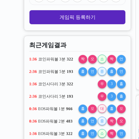
게임픽 등록하기
최근게임결과
1:35
코인파워볼 3분
322
짝
오
소
짝
언
2:35
코인파워볼 5분
193
홀
언
중
홀
언
1:35
코인사다리 3분
322
우
3
홀
2:35
코인사다리 5분
193
우
3
홀
0:35
EOS파워볼 1분
966
홀
오
대
홀
오
0:35
EOS파워볼 2분
483
홀
언
중
짝
오
1:35
EOS파워볼 3분
322
홀
언
소
짝
언