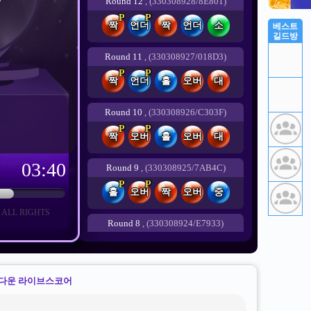
베스트
길드방