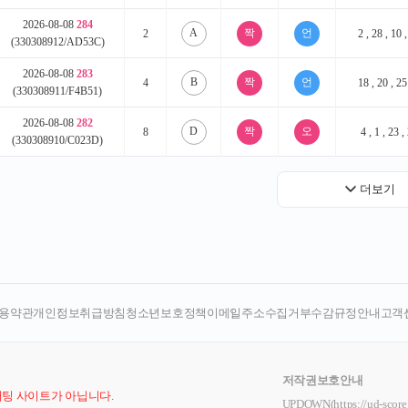
용약관
개인정보취급방침
청소년보호정책
이메일주소수집거부
수감규정안내
고객
저작권보호안내
배팅 사이트가 아닙니다.
UPDOWN(https://u