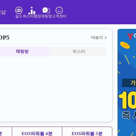
템샵
길드
픽스터랭킹
채팅방
고객센터
OP5
더보기
채팅방
픽스터