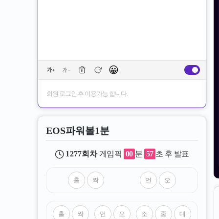
😀
회원 로그인 후 이용가능 합니다.
EOS파워볼1분
1277
회차
게임픽
00
분
55
초 후 발표