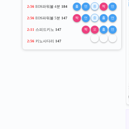
2:54
EOS파워볼 4분
184
홀
언
중
짝
언
2:54
EOS파워볼 5분
147
짝
언
중
홀
언
2:09
스피드키노
147
짝
오
홀
언
2:54
키노사다리
147