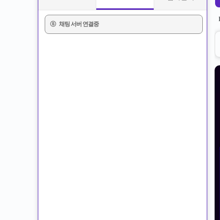
ⓢ
채팅 서버 연결중