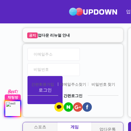
업
[공지] 2023년 1월 13일 업데이트 안내
공지
업다운 리뉴얼 안내
공지
간편회원가입
이메일주소찾기
비밀번호 찾기
로그인
간편로그인
채팅방
스포츠
게임
업다운톡