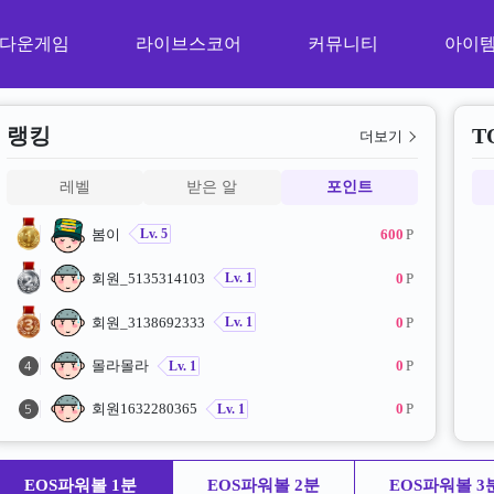
다운게임
라이브스코어
커뮤니티
아이
랭킹
T
더보기
레벨
받은 알
포인트
봄이
600
P
Lv. 5
회원_5135314103
0
P
Lv. 1
회원_3138692333
0
P
Lv. 1
몰라몰라
0
P
Lv. 1
회원1632280365
0
P
Lv. 1