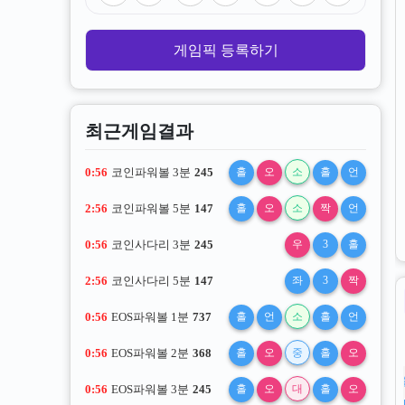
게임픽 등록하기
최근게임결과
0:54
코인파워볼 3분
245
홀
오
소
홀
언
2:54
코인파워볼 5분
147
홀
오
소
짝
언
0:54
코인사다리 3분
245
우
3
홀
2:54
코인사다리 5분
147
좌
3
짝
0:54
EOS파워볼 1분
737
0:54
EOS파워볼 2분
368
홀
오
중
홀
오
0:54
EOS파워볼 3분
245
홀
오
대
홀
오