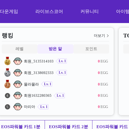
다운게임
라이브스코어
커뮤니티
아이
랭킹
T
더보기
레벨
받은 알
포인트
봄이
600
P
Lv. 5
회원_5135314103
0
P
Lv. 1
회원_3138692333
0
P
Lv. 1
몰라몰라
0
P
Lv. 1
회원1632280365
0
P
Lv. 1