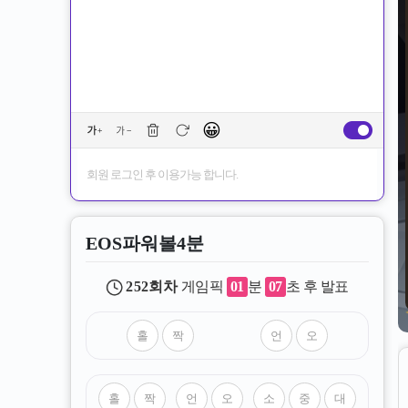
😀
회원 로그인 후 이용가능 합니다.
EOS파워볼4분
252
회차
게임픽
01
분
07
초 후 발표