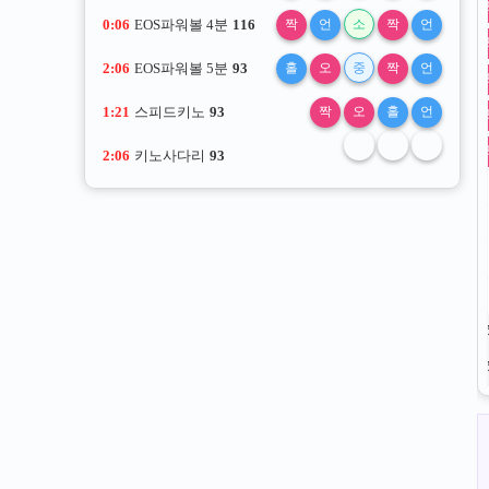
0:06
EOS파워볼 4분
116
짝
언
소
짝
언
2:06
EOS파워볼 5분
93
홀
오
중
짝
언
1:21
스피드키노
93
짝
오
홀
언
2:06
키노사다리
93