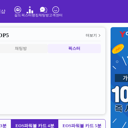
템샵
길드
픽스터랭킹
채팅방
고객센터
OP5
더보기
채팅방
픽스터