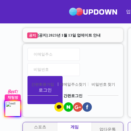
업
[공지] 2023년 1월 13일 업데이트 안내
공지
업다운 리뉴얼 안내
공지
간편회원가입
이메일주소찾기
비밀번호 찾기
로그인
간편로그인
채팅방
스포츠
게임
업다운톡