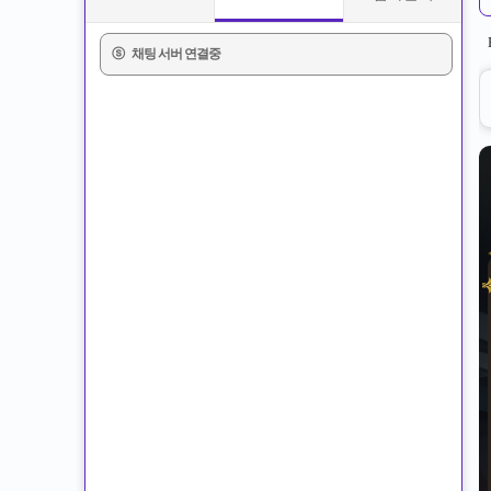
ⓢ
채팅 서버 연결중