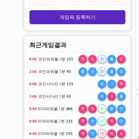
게임픽 등록하기
최근게임결과
0:06
코인파워볼 3분
155
짝
오
중
홀
오
2:06
코인파워볼 5분
93
홀
언
중
홀
언
0:06
코인사다리 3분
155
좌
3
짝
2:06
코인사다리 5분
93
좌
4
홀
0:06
EOS파워볼 1분
466
짝
오
소
홀
언
0:06
EOS파워볼 2분
233
짝
언
소
짝
언
0:06
EOS파워볼 3분
155
짝
언
대
짝
오